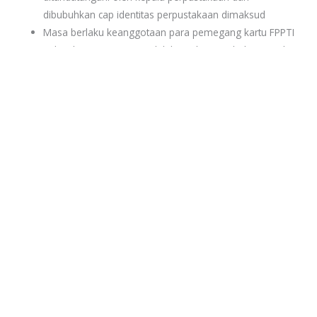
dibubuhkan cap identitas perpustakaan dimaksud
Masa berlaku keanggotaan para pemegang kartu FPPTI
Wilayah Jawa Barat ini adalah 1 tahun (12 bulan) sejak
kartu tersebut dikeluarkan
Perlakuan khusus
Pengecualian dikenakan kepada pemustaka/sivitas akademika
dari masing-masing anggota FPPTI Wilayah Jawa Barat yang
tidak dapat menunjukkan Kartu Anggota FPPTI Wilayah Jawa
Barat pada saat berkunjung ke perpustakaan anggota lainnya,
dan atau Kartu Anggota FPPTI Wilayah Jawa Barat yang dilimiki
atau ditunjukkan pemustaka habis masa berlakunya atau atas
nama orang lain, maka perpustakaan yang dikunjungi bisa
memberikan penolakan atau memberlakukan kebijakan sesuai
aturan yang berlaku pada masing-masing perpustakaan
anggota yang dikunjungi