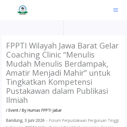
Skip
to
content
FPPTI Wilayah Jawa Barat Gelar
Coaching Clinic “Menulis
Mudah Menulis Berdampak,
Amatir Menjadi Mahir” untuk
Tingkatkan Kompetensi
Pustakawan dalam Publikasi
Ilmiah
/
Event
/ By
Humas FPPTI Jabar
Bandung, 3 Juni 2026
– Forum Perpustakaan Perguruan Tinggi