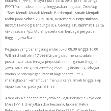
Indonesia (FPPTI) Wilayah Jawa Barat bekerja sama dengan
FPPTI Pusat sukses menyelenggarakan kegiatan
Coaching
Clinic
: Menulis Mudah Menulis Berdampak, Amatir Menjadi
Mahir
pada
Selasa 2 Juni 2026
, bertempat di
Perpustakaan
Institut Teknologi Bandung (ITB), Gedung T.P. Rachmat II
, serta
diikuti secara
hybrid
oleh peserta dari berbagai perguruan
tinggi di Jawa Barat.
Kegiatan yang berlangsung mulai pukul
08.30 hingga 16.00
WIB
ini diikuti oleh
17 peserta
yang siap menulis, adalah
pustakawan atau tenaga perpustakaan perguruan tinggi di
Jawa Barat. Program
coaching clinic
(CC) dirancang sebagai
wadah pendampingan intensif bagi peserta untuk
meningkatkan kemampuan menulis karya ilmiah hingga siap
dipublikasikan pada jurnal ilmiah.
Acara dibuka dengan menyanyikan Lagu Indonesia Raya dan
Mars FPPTI, dilanjutkan doa bersama, laporan Ketua
Pelaksana, serta sambutan dari Ketua FPPTI Wilayah Jawa