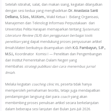
Setelah istirahat, salat, dan makan siang, kegiatan dilanjutkan
dengan sesi kedua yang menghadirkan
Dr. Anastasia Santi
Delliana, S.Sos., M.I.Kom.,
Wakil Ketua I : Bidang Organisasi,
Manajemen dan Teknologi Informasi Perpustakaan dari
Universitas Pelita Harapan memaparkan tentang
Systematic
Literature Review (SLR) dan penggunaan berbagai tools
penelitian
yang dapat mendukung proses penyusunan artikel
ilmiah.Materi berikutnya disampaikan oleh
K.G. Pambayun, S.IP.,
M.S.I.,
Koordinator Komisi I — Penelitian dan Pengembangan
dari Institut Pemerintahan Dalam Negeri yang
membahas
strategi publikasi dan cara menembus jurnal
ilmiah
.
Melalui kegiatan
coaching clinic
ini, peserta tidak hanya
memperoleh pemahaman teoritis, tetapi juga mendapatkan
pendampingan langsung dari para
coach
yang akan
membimbing proses penulisan artikel secara berkelanjutan
dalam beberapa sesi lanjutan dari Bulan Juni-Juli 2026.